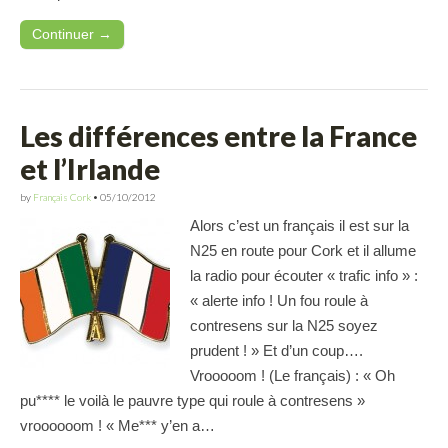
Continuer →
Les différences entre la France
et l’Irlande
by
Français Cork
•
05/10/2012
Alors c’est un français il est sur la
N25 en route pour Cork et il allume
la radio pour écouter « trafic info » :
« alerte info ! Un fou roule à
contresens sur la N25 soyez
prudent ! » Et d’un coup….
Vrooooom ! (Le français) : « Oh
pu**** le voilà le pauvre type qui roule à contresens »
vroooooom ! « Me*** y’en a…