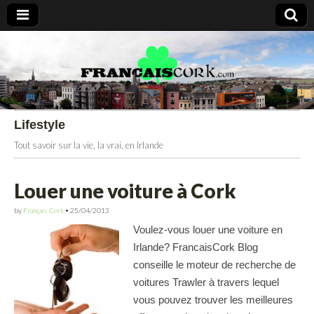
Francais Cork
Lifestyle
Tout savoir sur la vie, la vrai, en Irlande
Louer une voiture à Cork
by
Français Cork
•
25/04/2013
Voulez-vous louer une voiture en
Irlande? FrancaisCork Blog
conseille le moteur de recherche de
voitures Trawler à travers lequel
vous pouvez trouver les meilleures