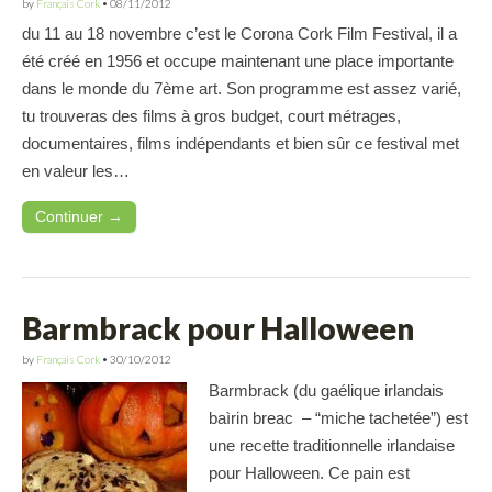
by
Français Cork
•
08/11/2012
du 11 au 18 novembre c’est le Corona Cork Film Festival, il a
été créé en 1956 et occupe maintenant une place importante
dans le monde du 7ème art. Son programme est assez varié,
tu trouveras des films à gros budget, court métrages,
documentaires, films indépendants et bien sûr ce festival met
en valeur les…
Continuer →
Barmbrack pour Halloween
by
Français Cork
•
30/10/2012
Barmbrack (du gaélique irlandais
baìrin breac – “miche tachetée”) est
une recette traditionnelle irlandaise
pour Halloween. Ce pain est