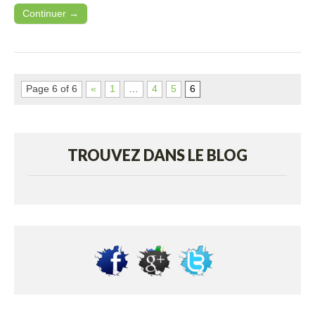
Continuer →
Page 6 of 6
«
1
…
4
5
6
TROUVEZ DANS LE BLOG