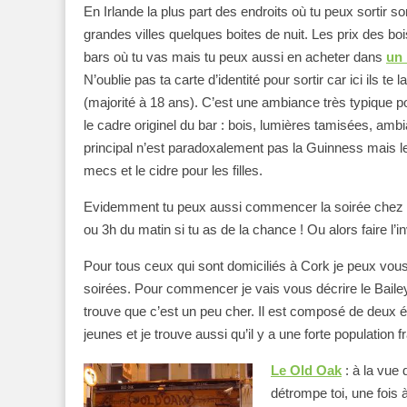
En Irlande la plus part des endroits où tu peux sortir 
grandes villes quelques boites de nuit. Les prix des bo
bars où tu vas mais tu peux aussi en acheter dans
un
N’oublie pas ta carte d’identité pour sortir car ici ils t
(majorité à 18 ans). C’est une ambiance très typique p
le cadre originel du bar : bois, lumières tamisées, ambi
principal n’est paradoxalement pas la Guinness mais l
mecs et le cidre pour les filles.
Evidemment tu peux aussi commencer la soirée chez toi
ou 3h du matin si tu as de la chance ! Ou alors faire l’i
Pour tous ceux qui sont domiciliés à Cork je peux vous 
soirées. Pour commencer je vais vous décrire le Baile
trouve que c’est un peu cher. Il est composé de deux 
jeunes et je trouve aussi qu’il y a une forte population
Le Old Oak
: à la vue 
détrompe toi, une fois à