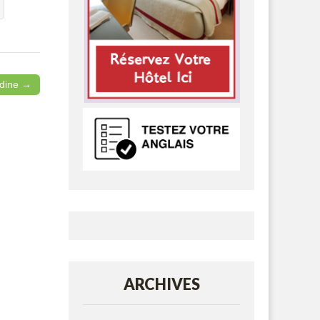
ndine →
ARCHIVES