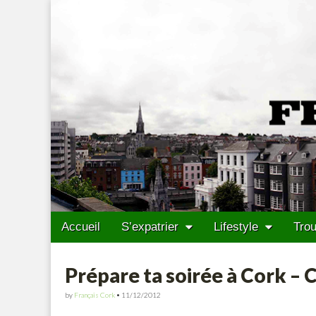
Francais Cork
Skip to content
Accueil
S’expatrier
Lifestyle
Trou
Main menu
Sub menu
Prépare ta soirée à Cork – 
by
Français Cork
•
11/12/2012