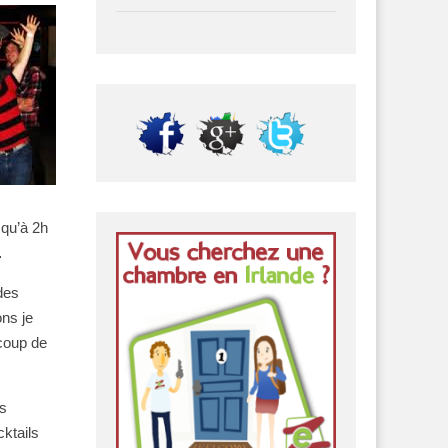
squ’à 2h
…
des
ns je
ucoup de
is
cktails