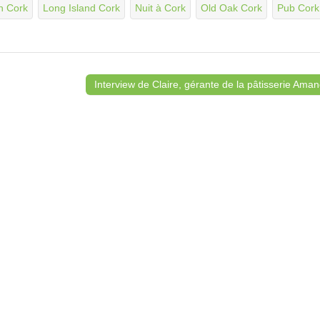
on Cork
Long Island Cork
Nuit à Cork
Old Oak Cork
Pub Cork
Interview de Claire, gérante de la pâtisserie Ama