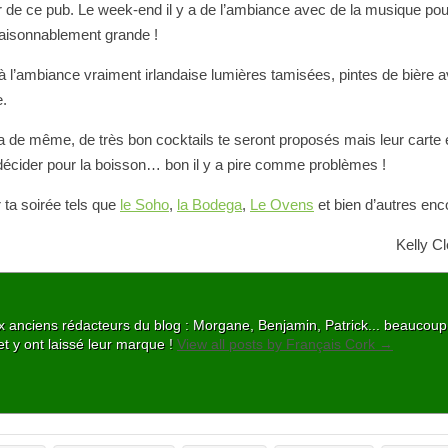
ur de ce pub. Le week-end il y a de l’ambiance avec de la musique po
raisonnablement grande !
 à l’ambiance vraiment irlandaise lumières tamisées, pintes de bière 
e.
 de même, de très bon cocktails te seront proposés mais leur carte e
 décider pour la boisson… bon il y a pire comme problèmes !
 ta soirée tels que
le Soho
,
la Bodega
,
Le Ovens
et bien d’autres enc
Kelly C
 aux anciens rédacteurs du blog : Morgane, Benjamin, Patrick... beaucou
et y ont laissé leur marque !
View all posts by Français Cork
→