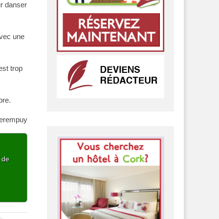
ur danser
avec une
st trop
ore.
lerempuy
p de