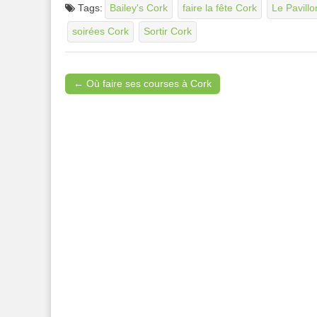
Tags:
Bailey's Cork
faire la fête Cork
Le Pavill
soirées Cork
Sortir Cork
← Où faire ses courses à Cork
Post navigation