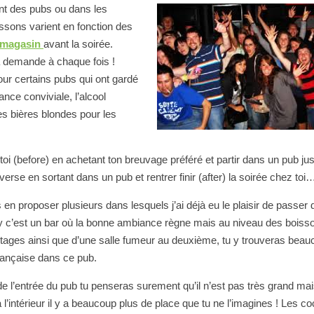
sont des pubs ou dans les
issons varient en fonction des
 magasin
avant la soirée.
e la demande à chaque fois !
our certains pubs qui ont gardé
ance conviviale, l’alcool
es bières blondes pour les
 (before) en achetant ton breuvage préféré et partir dans un pub ju
nverse en sortant dans un pub et rentrer finir (after) la soirée chez toi
en proposer plusieurs dans lesquels j’ai déjà eu le plaisir de passer 
y c’est un bar où la bonne ambiance règne mais au niveau des boisso
étages ainsi que d’une salle fumeur au deuxième, tu y trouveras bea
 française dans ce pub.
de l’entrée du pub tu penseras surement qu’il n’est pas très grand ma
 l’intérieur il y a beaucoup plus de place que tu ne l’imagines ! Les co