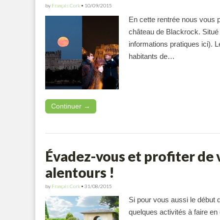
by
Français Cork
•
10/09/2015
En cette rentrée nous vous p
château de Blackrock. Situé 
informations pratiques ici).
habitants de…
Continuer →
Évadez-vous et profiter de
alentours !
by
Français Cork
•
31/08/2015
Si pour vous aussi le début 
quelques activités à faire en