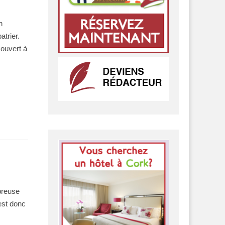
n
atrier.
 ouvert à
breuse
 est donc