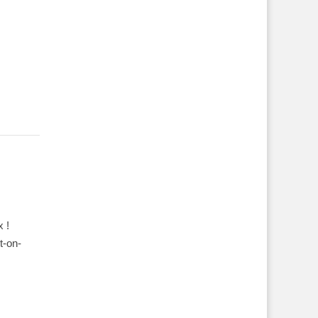
 !
t-on-