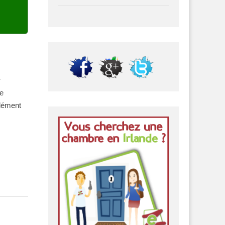
r
re
ndément