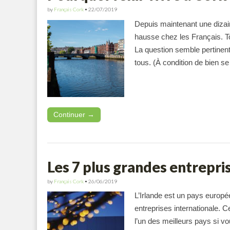
by
Français Cork
•
22/07/2019
Depuis maintenant une dizain
hausse chez les Français. Tout
La question semble pertinen
tous. (À condition de bien s
Continuer →
Les 7 plus grandes entrepri
by
Français Cork
•
26/06/2019
L’Irlande est un pays europ
entreprises internationale. C
l’un des meilleurs pays si v