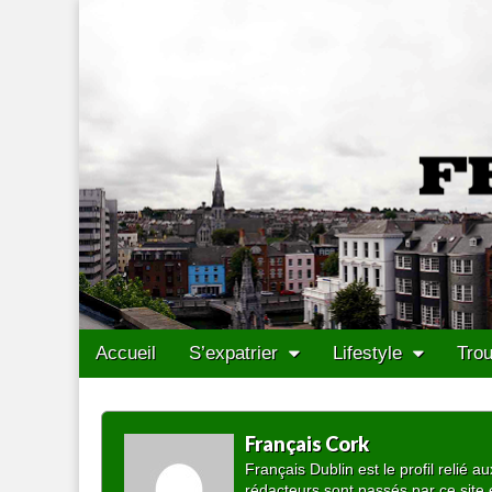
Francais Cork
Skip to content
Accueil
S’expatrier
Lifestyle
Trou
Main menu
Sub menu
Français Cork
Français Dublin est le profil relié
rédacteurs sont passés par ce site e