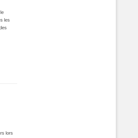
le
s les
 des
rs lors