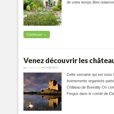
de votre temps libre notamm
Continuer →
Venez découvrir les châteaux
by
Français Cork
•
27/08/2015
Cette semaine qui est sous l
événements organisés parto
Château de Bunratty On com
Fergus dans le comté de Cl