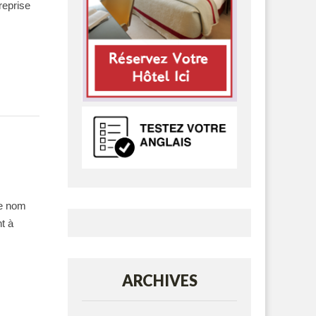
reprise
le nom
t à
ARCHIVES