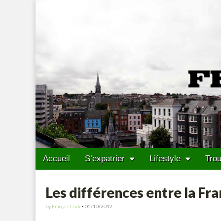
Francais Cork
Skip to content
Accueil
S’expatrier
Lifestyle
Trou
Main menu
Sub menu
Les différences entre la Fra
by
Français Cork
•
05/10/2012