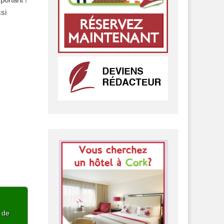
ssi
p de