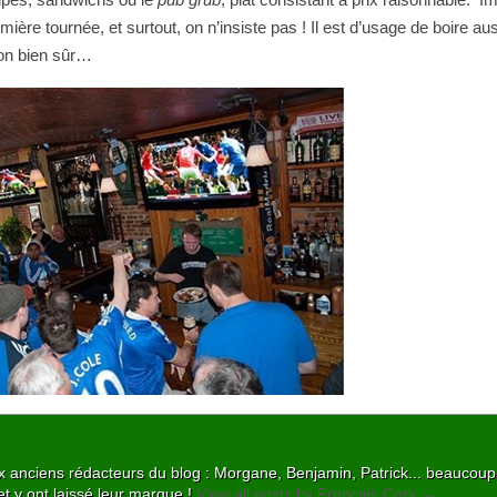
emière tournée, et surtout, on n’insiste pas ! Il est d’usage de boire au
ion bien sûr…
 aux anciens rédacteurs du blog : Morgane, Benjamin, Patrick... beaucou
et y ont laissé leur marque !
View all posts by Français Cork
→