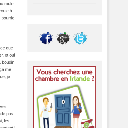
ou roule
roule à
 pourrie
 ce que
, et oui
, boudin
 ça me
ce, je
uvez
ndé pas
i, les
portant !