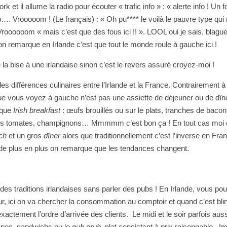
k et il allume la radio pour écouter « trafic info » : « alerte info ! Un f
. Vrooooom ! (Le français) : « Oh pu**** le voilà le pauvre type qui 
roooooom « mais c’est que des fous ici !! ». LOOL oui je sais, blague
’on remarque en Irlande c’est que tout le monde roule à gauche ici !
 la bise à une irlandaise sinon c’est le revers assuré croyez-moi !
 différences culinaires entre l’Irlande et la France. Contrairement à
 vous voyez à gauche n’est pas une assiette de déjeuner ou de dîner
pique
Irish breakfast
: œufs brouillés ou sur le plats, tranches de bacon
llées tomates, champignons… Mmmmm c’est bon ça ! En tout cas moi
ch
et un gros
dîner
alors que traditionnellement c’est l’inverse en Fran
r de plus en plus on remarque que les tendances changent.
 des traditions irlandaises sans parler des pubs ! En Irlande, vous po
r, ici on va chercher la consommation au comptoir et quand c’est bli
exactement l’ordre d’arrivée des clients. Le midi et le soir parfois auss
upes, sandwichs ou le
pub grub
, plat consistant à prix raisonnable. Im