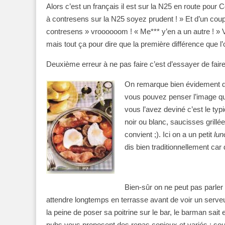
Alors c’est un français il est sur la N25 en route pour Cor
à contresens sur la N25 soyez prudent ! » Et d’un coup…
contresens » vroooooom ! « Me*** y’en a un autre ! » V
mais tout ça pour dire que la première différence que l
Deuxième erreur à ne pas faire c’est d’essayer de faire
On remarque bien évidement des
vous pouvez penser l’image que
vous l’avez deviné c’est le ty
noir ou blanc, saucisses gri
convient ;). Ici on a un petit
lun
dis bien traditionnellement ca
Bien-sûr on ne peut pas parler
attendre longtemps en terrasse avant de voir un serveu
la peine de poser sa poitrine sur le bar, le barman sait 
pubs vous proposent des repas copieux et variés : so