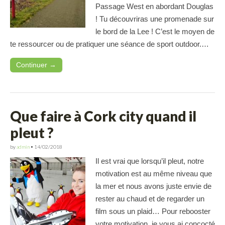
Passage West en abordant Douglas
! Tu découvriras une promenade sur
le bord de la Lee ! C’est le moyen de
te ressourcer ou de pratiquer une séance de sport outdoor.…
Continuer →
Que faire à Cork city quand il
pleut ?
by
admin
•
14/02/2018
Il est vrai que lorsqu’il pleut, notre
motivation est au même niveau que
la mer et nous avons juste envie de
rester au chaud et de regarder un
film sous un plaid… Pour rebooster
votre motivation, je vous ai concocté