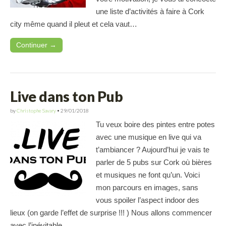
une liste d’activités à faire à Cork
city même quand il pleut et cela vaut…
Continuer →
Live dans ton Pub
by
Christophe Savary
•
29/01/2018
Tu veux boire des pintes entre potes
avec une musique en live qui va
t’ambiancer ? Aujourd’hui je vais te
parler de 5 pubs sur Cork où bières
et musiques ne font qu’un. Voici
mon parcours en images, sans
vous spoiler l’aspect indoor des
lieux (on garde l’effet de surprise !!! ) Nous allons commencer
avec l’inévitable…