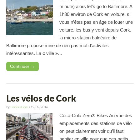
minute) alors let’s go to Baltimore. A
1h30 environ de Cork en voiture, si
vous n’êtes pas en âge de louer une
voiture, les bus y vont depuis Cork,
la micro-station balnéaire de
Baltimore propose mine de rien pas mal d’activités
intéressantes. La « ville »…
Continuer →
Les vélos de Cork
by
FrancaisCork
•
12/02/2016
Coca-Cola Zero® Bikes Au vue des
emplacements des stations de vélo
on peut clairement voir qu’il faut
habiter en ville pour que ces petits