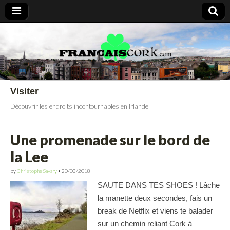
Francais Cork
Visiter
Découvrir les endroits incontournables en Irlande
Une promenade sur le bord de
la Lee
by
Christophe Savary
•
20/03/2018
SAUTE DANS TES SHOES ! Lâche
la manette deux secondes, fais un
break de Netflix et viens te balader
sur un chemin reliant Cork à