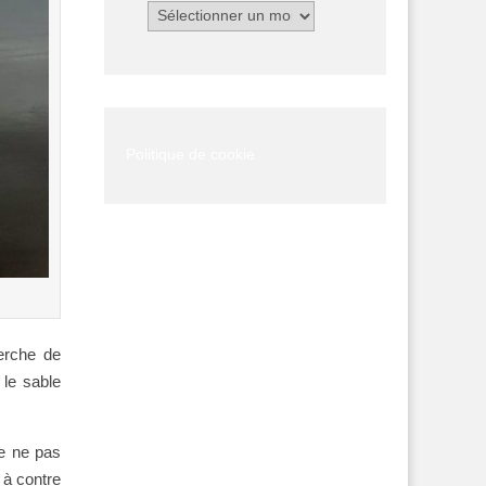
Archives
Politique de cookie
herche de
 le sable
de ne pas
é à contre