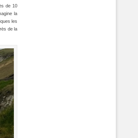
rès de 10
magine la
iques les
rès de la