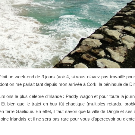
ait un week-end de 3 jours (voir 4, si vous n’avez pas travaillé pou
it dont on me parlait tant depuis mon arrivée à Cork, la péninsule de Di
rsions le plus célèbre d’Irlande : Paddy wagon et pour toute la jour
t bien que le trajet en bus fût chaotique (multiples retards, pro
rre Gaëlique. En effet, il faut savoir que la ville de Dingle et ses 
imoine Irlandais et il ne sera pas rare pour vous d’apercevoir ou d’ent