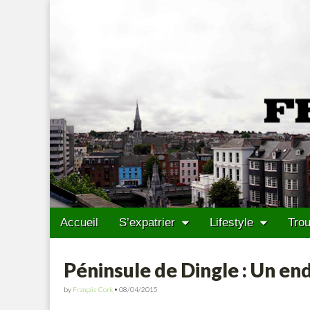
Francais Cork
Skip to content
Accueil
S’expatrier
Lifestyle
Trou
Main menu
Sub menu
Péninsule de Dingle : Un en
by
Français Cork
•
08/04/2015