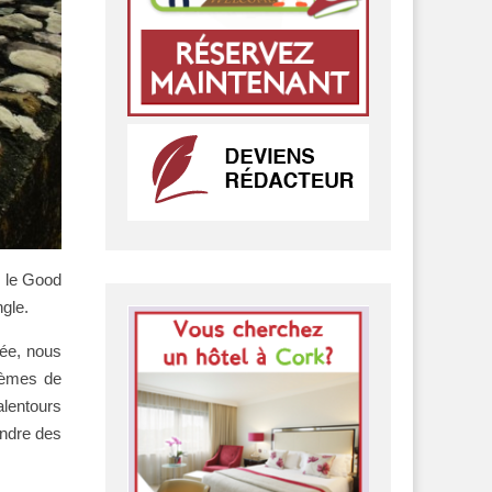
r le Good
ngle.
née, nous
blèmes de
alentours
endre des