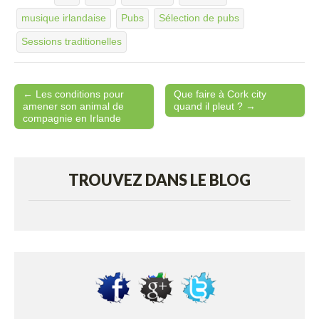
musique irlandaise
Pubs
Sélection de pubs
Sessions traditionelles
← Les conditions pour
Que faire à Cork city
Post navigation
amener son animal de
quand il pleut ? →
compagnie en Irlande
TROUVEZ DANS LE BLOG