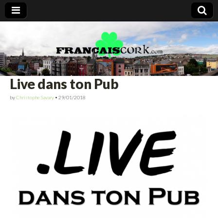
Francais Cork
Live dans ton Pub
by
Christophe Savary
•
29/01/2018