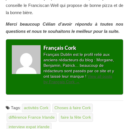
conseille le Franciscan Well qui propose de bonne pizza et de
la bonne bière.
Merci beaucoup Célian d’avoir répondu à toutes nos
questions et nous te souhaitons le meilleur pour la suite.
Français Cork
Français Dublin est le profil relié aux
anciens rédacteurs du blog : Morgane,
Benjamin, Patrick... beaucoup de
rédacteurs sont passés par ce site et y
ont laissé leur marque !
View all posts
by Français Cork
→
Tags:
activités Cork
Choses à faire Cork
différence France Irlande
faire la fête Cork
interview expat irlande