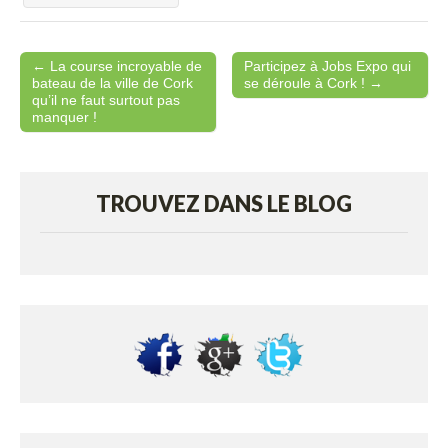
← La course incroyable de
Participez à Jobs Expo qui
Post navigation
bateau de la ville de Cork
se déroule à Cork ! →
qu’il ne faut surtout pas
manquer !
TROUVEZ DANS LE BLOG