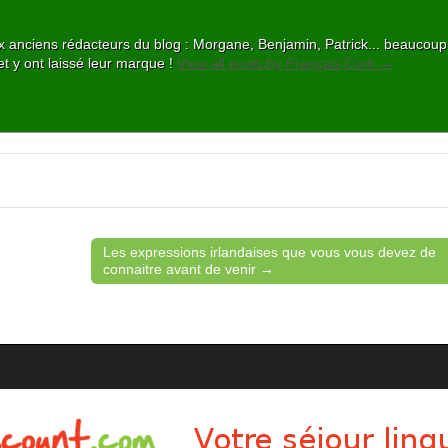
 aux anciens rédacteurs du blog : Morgane, Benjamin, Patrick... beaucou
et y ont laissé leur marque !
View all posts by Français Cork
→
Les expressions irlandaises que vous vous devez de
connaitre avant de venir →