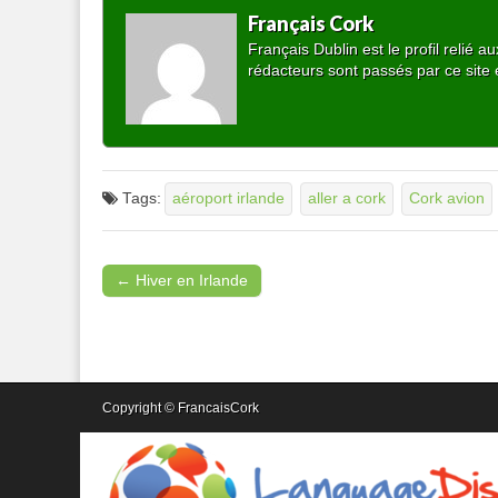
Français Cork
Français Dublin est le profil relié
rédacteurs sont passés par ce site 
Tags:
aéroport irlande
aller a cork
Cork avion
← Hiver en Irlande
Post navigation
Copyright © FrancaisCork