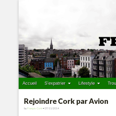
Francais Cork
Skip to content
Accueil
S’expatrier
Lifestyle
Trou
Main menu
Sub menu
Rejoindre Cork par Avion
by
Français Cork
•
07/11/2014