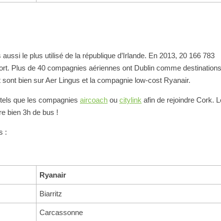
 aussi le plus utilisé de la république d’Irlande. En 2013, 20 166 783
oport. Plus de 40 compagnies aériennes ont Dublin comme destinations
t sont bien sur Aer Lingus et la compagnie low-cost Ryanair.
us tels que les compagnies
aircoach
ou
citylink
afin de rejoindre Cork. L
re bien 3h de bus !
s :
Ryanair
Biarritz
Carcassonne