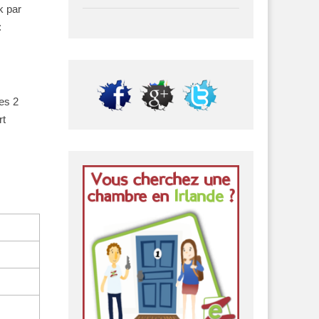
k par
:
les 2
rt