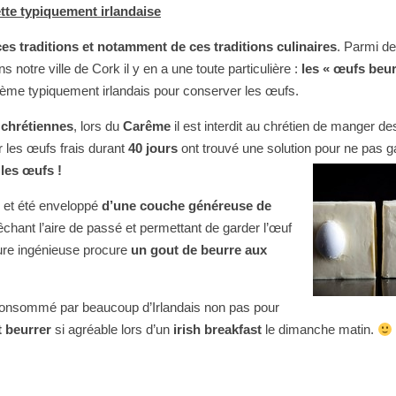
tte typiquement irlandaise
ces traditions et notamment de ces traditions culinaires
. Parmi de
otre ville de Cork il y en a une toute particulière :
les « œufs beu
agème typiquement irlandais pour conserver les œufs.
s chrétiennes
, lors du
Carême
il est interdit au chrétien de manger d
r les œufs frais durant
40 jours
ont trouvé une solution pour ne pas ga
 les œufs !
e et été enveloppé
d’une couche généreuse de
pêchant l’aire de passé et permettant de garder l’œuf
dure ingénieuse procure
un gout de beurre aux
consommé par beaucoup d’Irlandais non pas pour
 beurrer
si agréable lors d’un
irish breakfast
le dimanche matin.