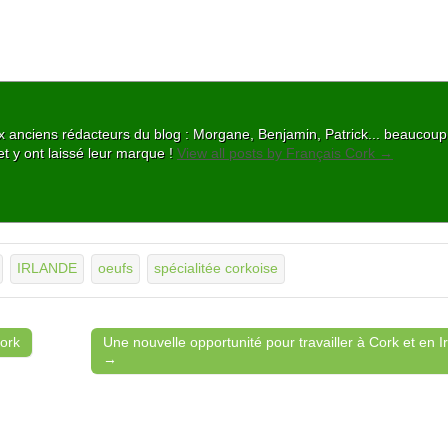
 aux anciens rédacteurs du blog : Morgane, Benjamin, Patrick... beaucou
et y ont laissé leur marque !
View all posts by Français Cork
→
IRLANDE
oeufs
spécialitée corkoise
Cork
Une nouvelle opportunité pour travailler à Cork et en I
→