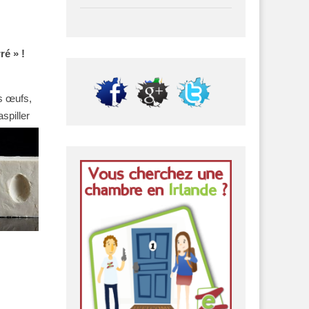
rré » !
es œufs,
spiller