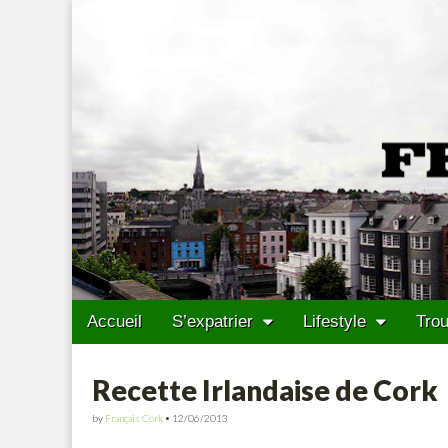
Francais Cork
Skip to content
Accueil
S’expatrier
Lifestyle
Trou
Main menu
Sub menu
Recette Irlandaise de Cork
by
Français Cork
•
12/06/2013