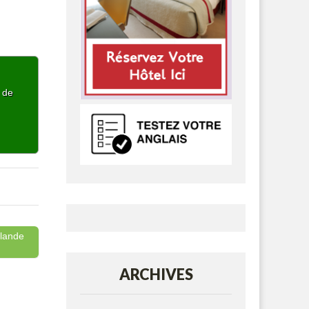
p de
rlande
ARCHIVES