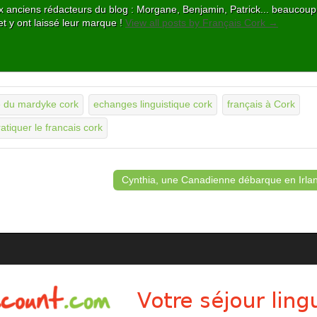
 aux anciens rédacteurs du blog : Morgane, Benjamin, Patrick... beaucou
et y ont laissé leur marque !
View all posts by Français Cork
→
 du mardyke cork
echanges linguistique cork
français à Cork
ratiquer le francais cork
Cynthia, une Canadienne débarque en Irla