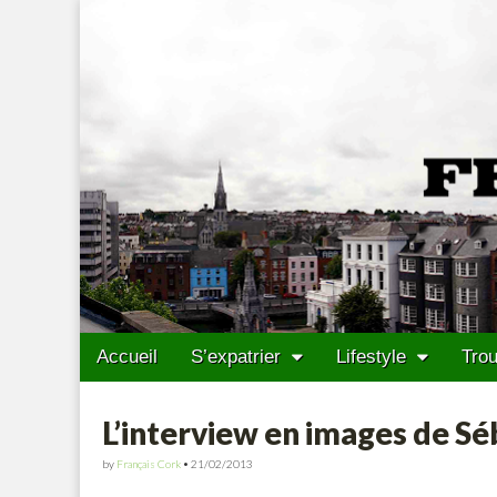
Francais Cork
Skip to content
Accueil
S’expatrier
Lifestyle
Trou
Main menu
Sub menu
L’interview en images de Sé
by
Français Cork
•
21/02/2013