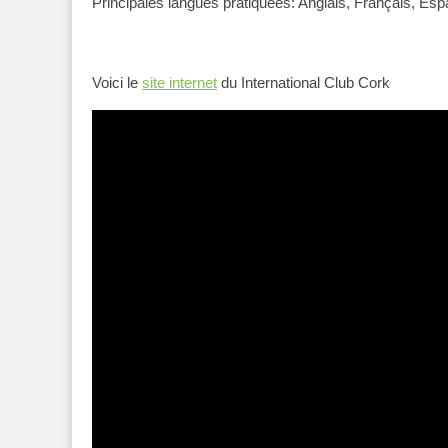
Principales langues pratiquées: Anglais, Français, Espa
Voici le
site internet
du International Club Cork