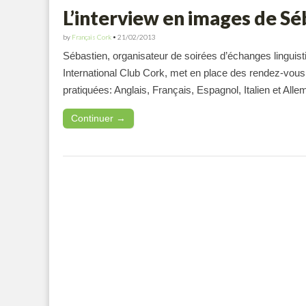
L’interview en images de Sé
by
Français Cork
•
21/02/2013
Sébastien, organisateur de soirées d’échanges linguist
International Club Cork, met en place des rendez-vo
pratiquées: Anglais, Français, Espagnol, Italien et Alle
Continuer →