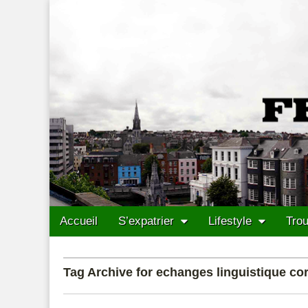
Francais Cork
Skip to content
Accueil
S’expatrier
Lifestyle
Trou
Main menu
Sub menu
Tag Archive for echanges linguistique co