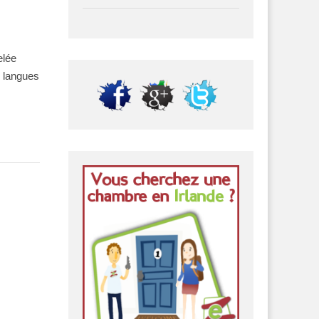
elée
s langues