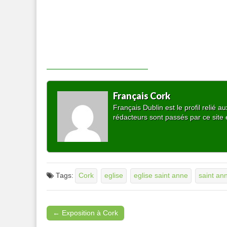
Français Cork
Français Dublin est le profil relié
rédacteurs sont passés par ce site 
Tags:
Cork
eglise
eglise saint anne
saint an
← Exposition à Cork
Post navigation