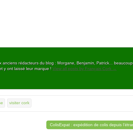
 aux anciens rédacteurs du blog : Morgane, Benjamin, Patrick... beaucou
et y ont laissé leur marque !
View all posts by Français Cork
→
ne
visiter cork
ColisExpat : expédition de colis depuis l’ét