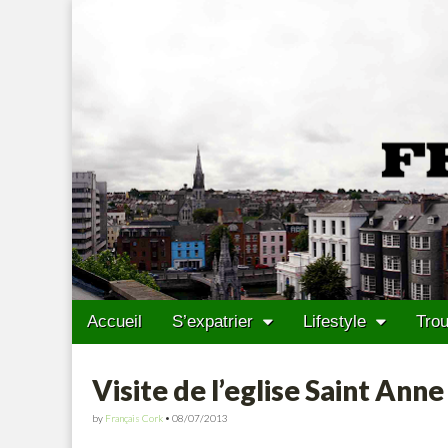
Francais Cork
Skip to content
Accueil
S’expatrier
Lifestyle
Trou
Main menu
Sub menu
Visite de l’eglise Saint Anne
by
Français Cork
•
08/07/2013