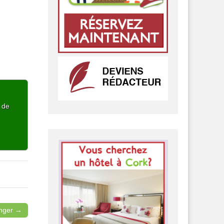
p de
ranger →