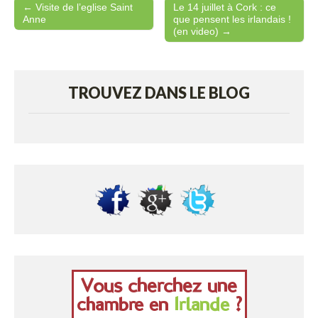
← Visite de l’eglise Saint
Le 14 juillet à Cork : ce
Post navigation
Anne
que pensent les irlandais !
(en video) →
TROUVEZ DANS LE BLOG