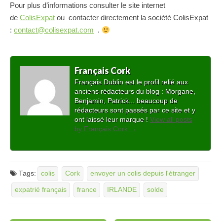
Pour plus d’informations consulter le site internet
de
ColisExpat
ou contacter directement la société ColisExpat
:
contact@colisexpat.com
.
Français Cork
Français Dublin est le profil relié aux
anciens rédacteurs du blog : Morgane,
Benjamin, Patrick... beaucoup de
rédacteurs sont passés par ce site et y
ont laissé leur marque !
View all posts
by Français Cork
→
Tags:
colis
Cork
envoyer un colis depuis l'étranger
expatrié français
france
IRLANDE
solde