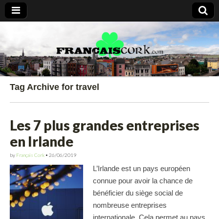
Francais Cork
Tag Archive for travel
Les 7 plus grandes entreprises
en Irlande
by
Français Cork
•
26/06/2019
L’Irlande est un pays européen
connue pour avoir la chance de
bénéficier du siège social de
nombreuse entreprises
internationale. Cela permet au pays