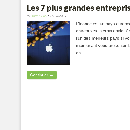
Les 7 plus grandes entrepri
by
Français Cork
•
26/06/2019
L’Irlande est un pays europ
entreprises internationale. C
l’un des meilleurs pays si v
maintenant vous présenter le
en…
Continuer →