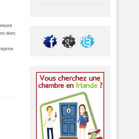
breuse
 est donc
reprise