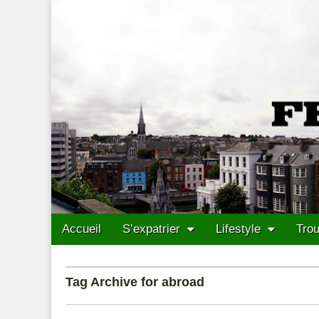
Francais Cork
Skip to content
Accueil
S’expatrier
Lifestyle
Trou
Main menu
Sub menu
Tag Archive for abroad