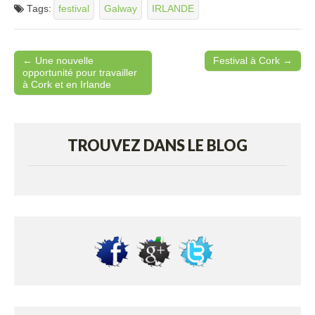
Tags:
festival
Galway
IRLANDE
← Une nouvelle
Festival à Cork →
Post navigation
opportunité pour travailler
à Cork et en Irlande
TROUVEZ DANS LE BLOG