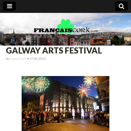
Francais Cork
GALWAY ARTS FESTIVAL
by
Français Cork
•
17/06/2013