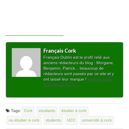
Français Cork
Français Dublin est le profil relié aux
anciens rédacteurs du blog : Morgane,
Benjamin, Patrick... beaucoup de
rédacteurs sont passés par ce site et y
ont laissé leur marque !
View all posts
by Français Cork
→
Tags:
Cork
etudiants
étudier à cork
ou étudier à cork
students
UCC
université à cork