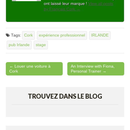
ont laissé leur marque !
View all posts
by Français Cork
→
Tags:
Cork
expérience professionnel
IRLANDE
pub Irlande
stage
← Louer une voiture à
An Interview with Fiona,
Post navigation
Cork
Personal Trainer →
TROUVEZ DANS LE BLOG