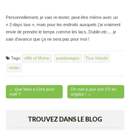
Personnellement, je vais re-tester, peut-être même avec un
« 2-days tour », mais pour les endroits auxquels j’ai vraiment
envie de prendre le temps comme les lacs, Dublin etc… je
sais d’avance que ça ne sera pas pour moi !
Tags:
cliffs of Moher
paddywagon
Tour Irlande
visiter
← Que faire a Cork pour
On met à jour son CV en
Post navigation
noël ?
anglais ! →
TROUVEZ DANS LE BLOG