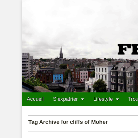
Francais Cork
Skip to content
Accueil
S’expatrier
Lifestyle
Trou
Main menu
Sub menu
Tag Archive for cliffs of Moher