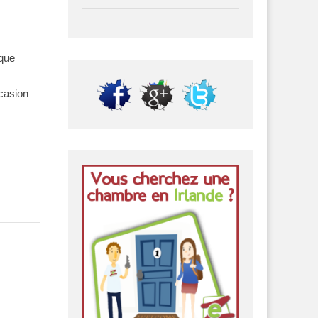
ique
ccasion