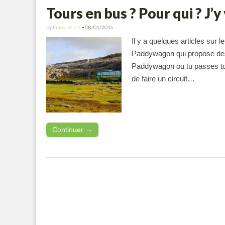
Tours en bus ? Pour qui ? J’y
by
FrancaisCork
•
08/01/2016
Il y a quelques articles sur 
Paddywagon qui propose des to
Paddywagon ou tu passes ton 
de faire un circuit…
Continuer →