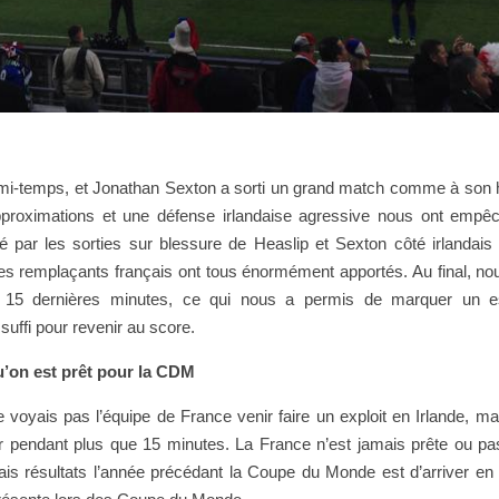
 mi-temps, et Jonathan Sexton a sorti un grand match comme à son 
pproximations et une défense irlandaise agressive nous ont empê
par les sorties sur blessure de Heaslip et Sexton côté irlandais
e les remplaçants français ont tous énormément apportés. Au final, n
s 15 dernières minutes, ce qui nous a permis de marquer un e
suffi pour revenir au score.
u’on est prêt pour la CDM
voyais pas l’équipe de France venir faire un exploit en Irlande, ma
jouer pendant plus que 15 minutes. La France n’est jamais prête ou pa
 résultats l’année précédant la Coupe du Monde est d’arriver en 