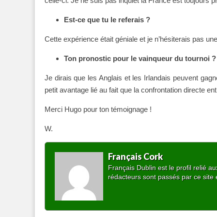
celle-ci. Je ne suis pas inquiet la France est toujour
Est-ce que tu le referais ?
Cette expérience était géniale et je n’hésiterais pas un
Ton pronostic pour le vainqueur du tournoi ?
Je dirais que les Anglais et les Irlandais peuvent gagn
petit avantage lié au fait que la confrontation directe e
Merci Hugo pour ton témoignage !
W.
Français Cork
Français Dublin est le profil relié
rédacteurs sont passés par ce site 