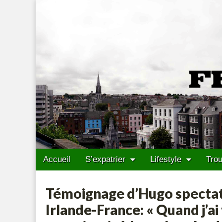
Francais Cork
Skip to content
Accueil
S’expatrier
Lifestyle
Trou
Main menu
Sub menu
Témoignage d’Hugo spectat
Irlande-France: « Quand j’ai 