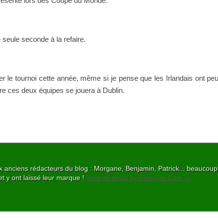
s présente lors des Coupe du Monde.
e seule seconde à la refaire.
er le tournoi cette année, même si je pense que les Irlandais ont peu
ntre ces deux équipes se jouera à Dublin.
 aux anciens rédacteurs du blog : Morgane, Benjamin, Patrick... beaucou
et y ont laissé leur marque !
View all posts by Français Cork
→