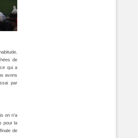
habitude.
chées de
 ce qui a
ous avons
ssai par
is on n’a
s pour la
finale de