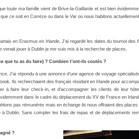
ue toute ma famille vient de Brive-la-Gaillarde et est bien évidemme
que ce soit en Corrèze ou dans le Var où nous habitons actuellement
e partais en Erasmus en Irlande. J’ai regardé les dates du tournoi des 
nce venait jouer à Dublin je me suis mis à la recherche de places.
e que tu as du faire) ? Combien t’ont-ils coutés ?
hance. J’ai répondu à une annonce d’une agence de voyage spécialisé
book. Ils recherchaient des français résidant en Irlande pour accomp
ider à faire leur check-in, et d’accompagner les clients de leur hôte
ien évidemment dans le cadre du déplacement du XV de France en Irland
n’étions pas rémunérés mais en échange ils nous offraient des places
» à Dublin. Sans compter les frais de repas et de déplacements r
pagné ?