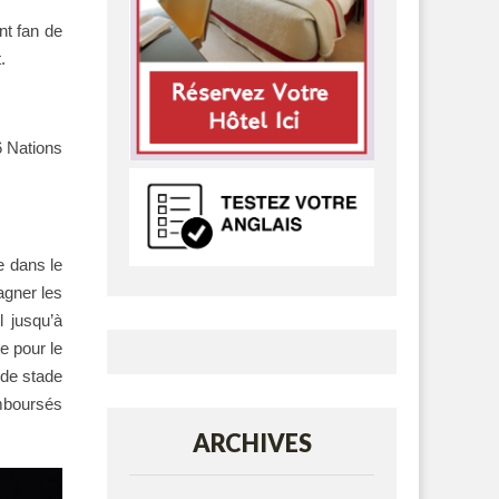
nt fan de
.
6 Nations
e dans le
agner les
l jusqu’à
e pour le
 de stade
emboursés
ARCHIVES