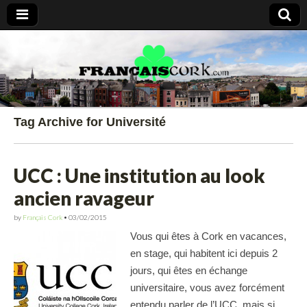
Francais Cork
Tag Archive for Université
UCC : Une institution au look
ancien ravageur
by
Français Cork
•
03/02/2015
Vous qui êtes à Cork en vacances,
en stage, qui habitent ici depuis 2
jours, qui êtes en échange
universitaire, vous avez forcément
entendu parler de l’UCC, mais si