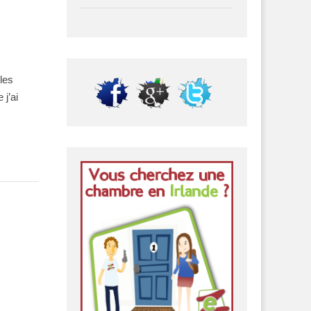
les
j’ai