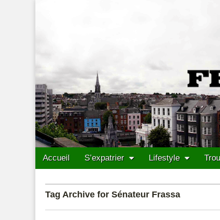
Francais Cork
Skip to content
Accueil
S’expatrier
Lifestyle
Trou
Main menu
Sub menu
Tag Archive for Sénateur Frassa