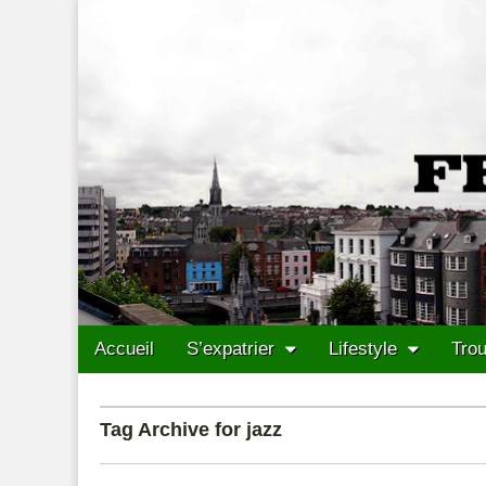
Francais Cork
Skip to content
Accueil
S’expatrier
Lifestyle
Trou
Main menu
Sub menu
Tag Archive for jazz