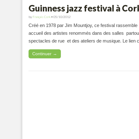
Guinness jazz festival à Cor
by
Français Cork
•
05/10/2012
Créé en 1978 par Jim Mountjoy, ce festival rassemble p
accueil des artistes renommés dans des salles partou
spectacles de rue et des ateliers de musique. Le lie
Continuer →