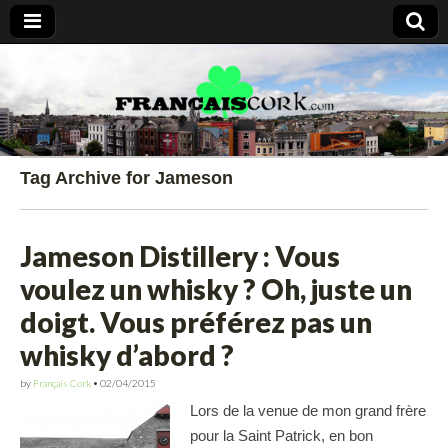
Francais Cork
Tag Archive for Jameson
Jameson Distillery : Vous
voulez un whisky ? Oh, juste un
doigt. Vous préférez pas un
whisky d’abord ?
by
Français Cork
•
02/04/2015
Lors de la venue de mon grand frère
pour la Saint Patrick, en bon