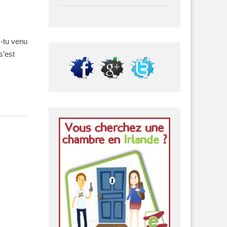
s-tu venu
s’est