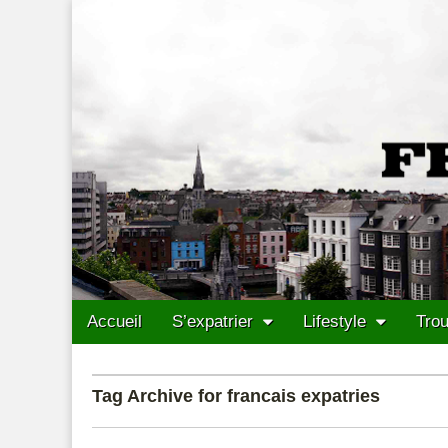
Francais Cork
Skip to content
Accueil
S’expatrier
Lifestyle
Trou
Main menu
Sub menu
Tag Archive for francais expatries