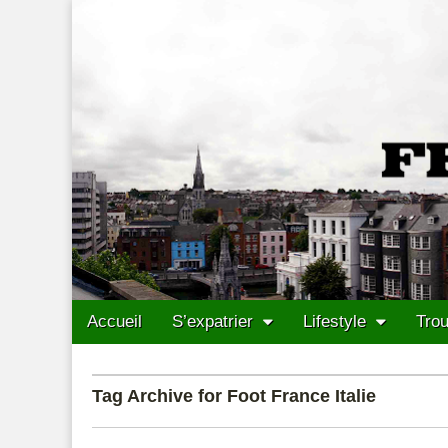
Francais Cork
Skip to content
Accueil
S’expatrier
Lifestyle
Trou
Main menu
Sub menu
Tag Archive for Foot France Italie