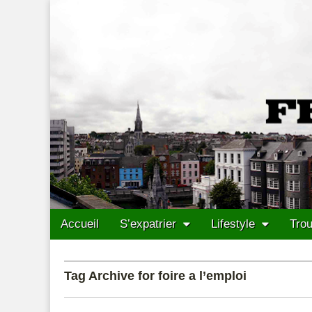
Francais Cork
Skip to content
Accueil
S’expatrier
Lifestyle
Trou
Main menu
Sub menu
Tag Archive for foire a l’emploi