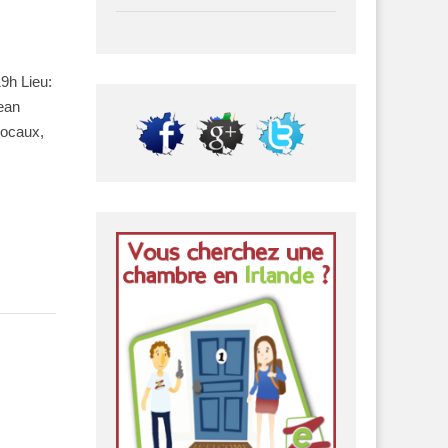
19h Lieu:
ean
locaux,