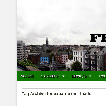
Francais Cork
Skip to content
Accueil
S’expatrier
Lifestyle
Trou
Main menu
Sub menu
Tag Archive for expatrie en irlnade