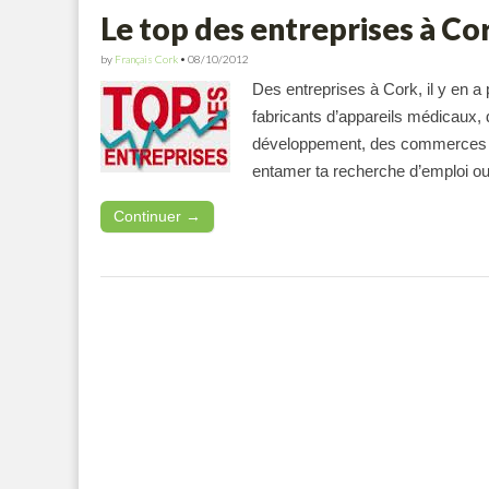
Le top des entreprises à Co
by
Français Cork
•
08/10/2012
Des entreprises à Cork, il y en 
fabricants d’appareils médicaux,
développement, des commerces en
entamer ta recherche d’emploi 
Continuer →