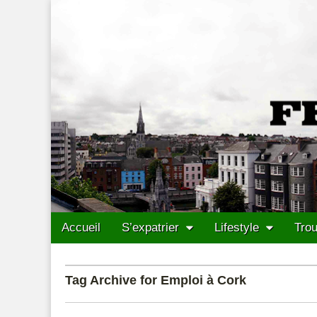
Francais Cork
Skip to content
Accueil
S’expatrier
Lifestyle
Trou
Main menu
Sub menu
Tag Archive for Emploi à Cork