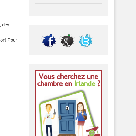
, des
zon! Pour