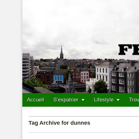
Francais Cork
Skip to content
Accueil
S’expatrier
Lifestyle
Trou
Main menu
Sub menu
Tag Archive for dunnes