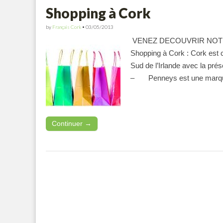
Shopping à Cork
by
Français Cork
•
03/05/2013
VENEZ DECOUVRIR NOTRE
Shopping à Cork : Cork est c
Sud de l’Irlande avec la p
– Penneys est une mar
Continuer →