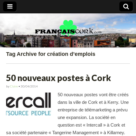
Francais Cork
Tag Archive for création d’emplois
50 nouveaux postes à Cork
by
Claire
•
30/04/2014
50 nouveaux postes vont être créés
dans la ville de Cork et à Kerry. Une
entreprise de télémarketing a prévu
une expansion. La société en
question est « Intercall » à Cork et
sa société partenaire « Tangerine Management » à Killarney.