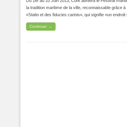
Du 1er au 10 Juin 2013, Cork abritera le Festival mari
la tradition maritime de la ville, reconnaissable grâce 
«Statio et des fiducies carinis», qui signifie «un endroi
Continuer →