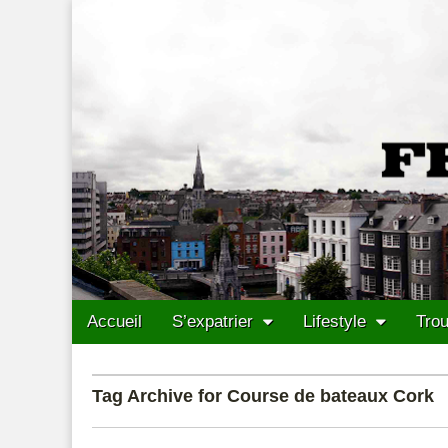
Francais Cork
Skip to content
Accueil
S’expatrier
Lifestyle
Trou
Main menu
Sub menu
Tag Archive for Course de bateaux Cork