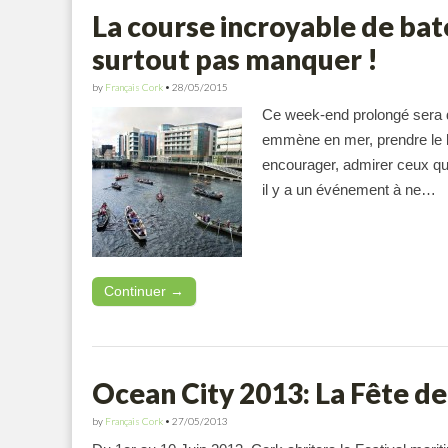
La course incroyable de bate
surtout pas manquer !
by
Français Cork
•
28/05/2015
Ce week-end prolongé sera dé
emmène en mer, prendre le lar
encourager, admirer ceux qui
il y a un événement à ne…
Continuer →
Ocean City 2013: La Fête de
by
Français Cork
•
27/05/2013