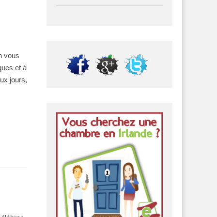
on vous
ques et à
ux jours,