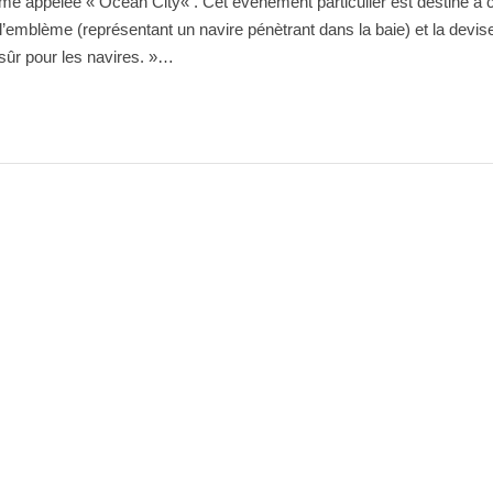
time appelée « Ocean City« . Cet événement particulier est destiné à 
à l’emblème (représentant un navire pénètrant dans la baie) et la devise
t sûr pour les navires. »…