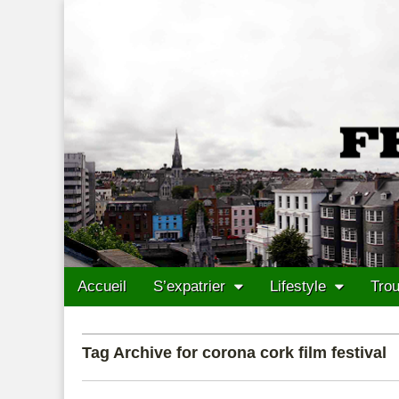
Francais Cork
Skip to content
Accueil
S’expatrier
Lifestyle
Trou
Main menu
Sub menu
Tag Archive for corona cork film festival