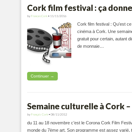
Cork film festival : ça donn
by
FrancaisCork
•
11/11/2016
Cork film festival : Qu’est
cinéma à Cork. Une semaine 
gratuit pour certain, autant d
de monnaie…
Continuer →
Semaine culturelle à Cork –
by
Français Cork
•
08/11/2012
du 11 au 18 novembre c’est le Corona Cork Film Festiv
monde du 7ème art. Son programme est assez varié, tu