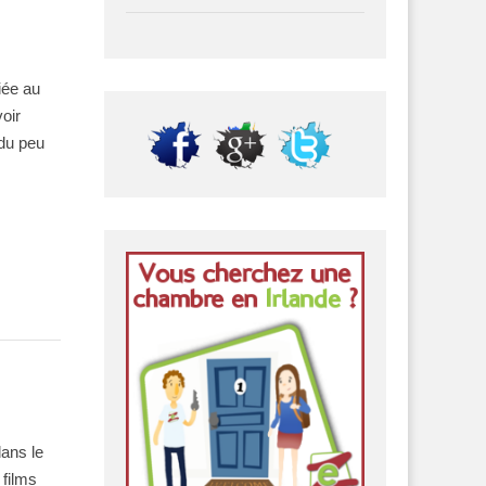
iée au
oir
 du peu
dans le
 films