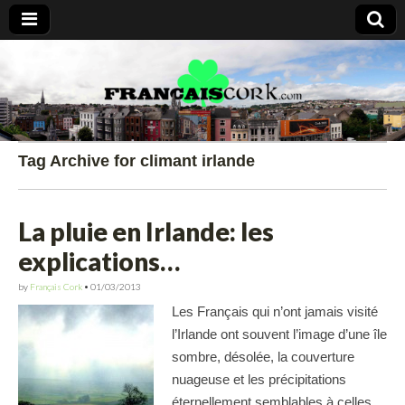
Francais Cork
Tag Archive for climant irlande
La pluie en Irlande: les
explications…
by
Français Cork
•
01/03/2013
Les Français qui n’ont jamais visité
l’Irlande ont souvent l’image d’une île
sombre, désolée, la couverture
nuageuse et les précipitations
éternellement semblables à celles