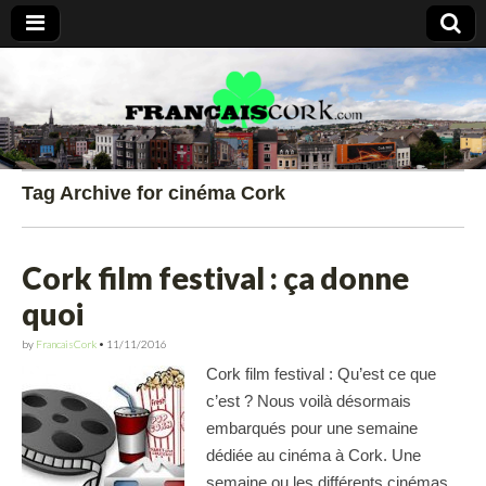
Francais Cork
Tag Archive for cinéma Cork
Cork film festival : ça donne
quoi
by
FrancaisCork
•
11/11/2016
Cork film festival : Qu’est ce que
c’est ? Nous voilà désormais
embarqués pour une semaine
dédiée au cinéma à Cork. Une
semaine ou les différents cinémas