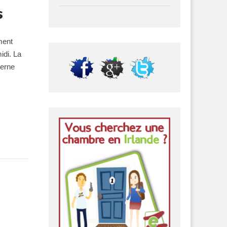
s
ment
idi. La
cerne