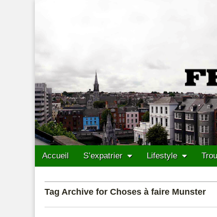
Francais Cork
Skip to content
Accueil
S’expatrier
Lifestyle
Trou
Main menu
Sub menu
Tag Archive for Choses à faire Munster