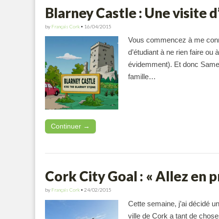
Blarney Castle : Une visite 
by
Français Cork
•
16/04/2015
Vous commencez à me connaî
d’étudiant à ne rien faire ou
évidemment). Et donc Samedi 
famille…
Continuer →
Cork City Goal : « Allez en p
by
Français Cork
•
24/02/2015
Cette semaine, j’ai décidé un
ville de Cork a tant de chos