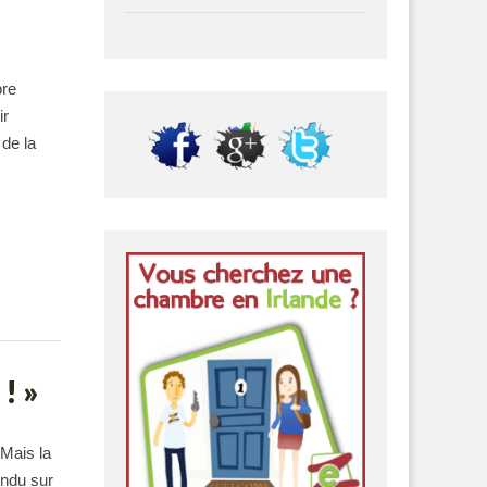
bre
ir
 de la
! »
 Mais la
endu sur