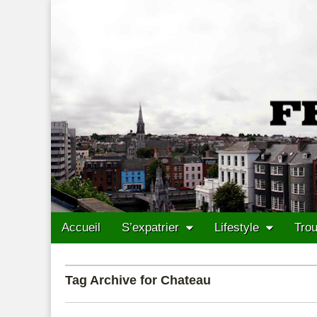
Francais Cork
Skip to content
Accueil
S’expatrier
Lifestyle
Trou
Main menu
Sub menu
Tag Archive for Chateau