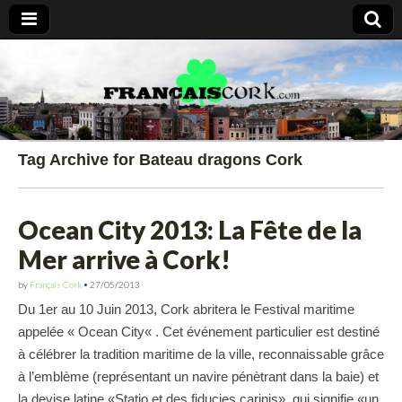
Francais Cork
Tag Archive for Bateau dragons Cork
Ocean City 2013: La Fête de la
Mer arrive à Cork!
by
Français Cork
•
27/05/2013
Du 1er au 10 Juin 2013, Cork abritera le Festival maritime
appelée « Ocean City« . Cet événement particulier est destiné
à célébrer la tradition maritime de la ville, reconnaissable grâce
à l’emblème (représentant un navire pénètrant dans la baie) et
la devise latine «Statio et des fiducies carinis», qui signifie «un