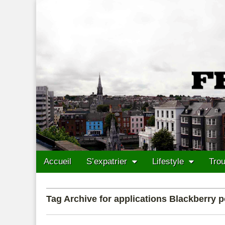
Francais Cork
Skip to content
Accueil
S’expatrier
Lifestyle
Trou
Main menu
Sub menu
Tag Archive for applications Blackberry 