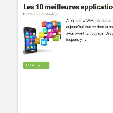
Les 10 meilleures applicati
by
Français Cork
•
14/01/2013
À l’ère de la WiFi, où tout es
aujourd’hui tout ce dont tu a
avoir avant ton voyage: Drop 
toujours y…
Continuer →