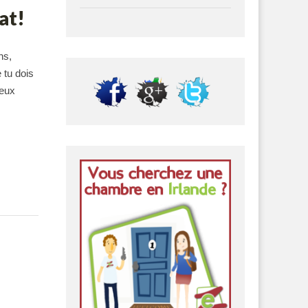
at!
ns,
 tu dois
peux