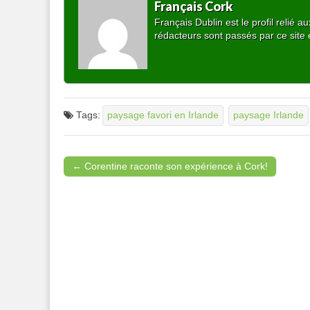
Français Cork
Français Dublin est le profil relié
rédacteurs sont passés par ce site 
Tags:
paysage favori en Irlande
paysage Irlande
← Corentine raconte son expérience à Cork!
Post navigation