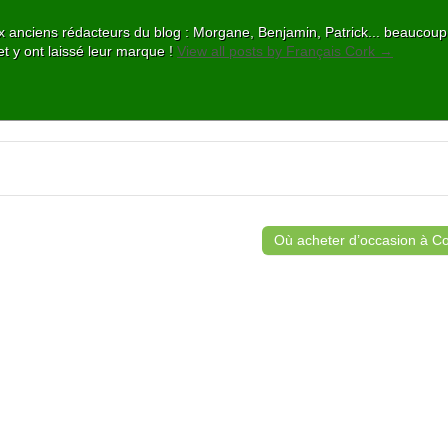
 aux anciens rédacteurs du blog : Morgane, Benjamin, Patrick... beaucou
et y ont laissé leur marque !
View all posts by Français Cork
→
Où acheter d’occasion à C