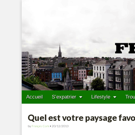
Francais Cork
Skip to content
Accueil
S’expatrier
Lifestyle
Trou
Main menu
Sub menu
Quel est votre paysage favo
by
Français Cork
•
20/12/2013