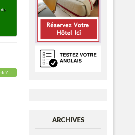
p de
ork ? →
ARCHIVES