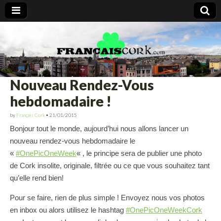
Francais Cork
Nouveau Rendez-Vous
hebdomadaire !
by
Français Cork
•
21/01/2015
Bonjour tout le monde, aujourd’hui nous allons lancer un
nouveau rendez-vous hebdomadaire le
«
#OnePicOneWeek
« , le principe sera de publier une photo
de Cork insolite, originale, filtrée ou ce que vous souhaitez tant
qu’elle rend bien!
P
our se faire, rien de plus simple ! Envoyez nous vos photos
en inbox ou alors utilisez le hashtag
#OnePicOneWeekCork