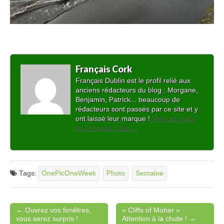
Français Cork
Français Dublin est le profil relié aux
anciens rédacteurs du blog : Morgane,
Benjamin, Patrick... beaucoup de
rédacteurs sont passés par ce site et y
ont laissé leur marque !
View all posts
by Français Cork
→
Tags:
OnePicOneWeek
Photo
Semaine
← Ouvrez vos fenêtres,
« Cliffs of Moher » :
Post navigation
vous serez surpris !
Attention à la chute ! →