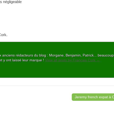
as négligeable
Cork.
 aux anciens rédacteurs du blog : Morgane, Benjamin, Patrick... beaucou
et y ont laissé leur marque !
View all posts by Français Cork
→
Jeremy french expat à 