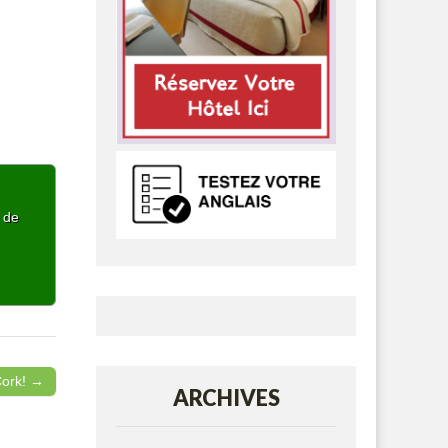
p de
Cork! →
ARCHIVES