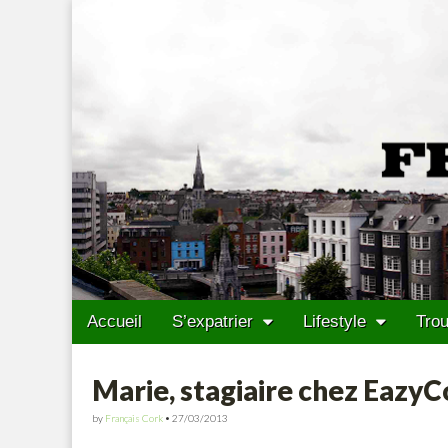
Francais Cork
Skip to content
Accueil
S’expatrier
Lifestyle
Trou
Main menu
Sub menu
Marie, stagiaire chez Eazy
by
Français Cork
•
27/03/2013