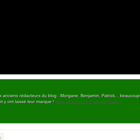
 aux anciens rédacteurs du blog : Morgane, Benjamin, Patrick... beaucou
et y ont laissé leur marque !
View all posts by Français Cork
→
s