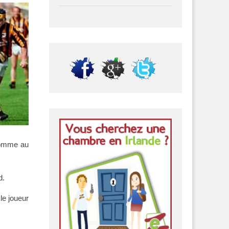
 comme au
d.
 le joueur