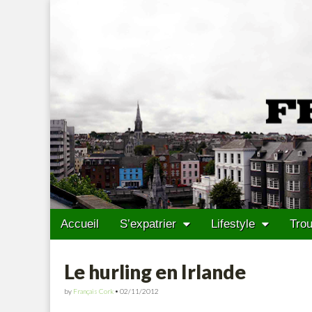
Francais Cork
Skip to content
Accueil
S’expatrier
Lifestyle
Trou
Main menu
Sub menu
Le hurling en Irlande
by
Français Cork
•
02/11/2012