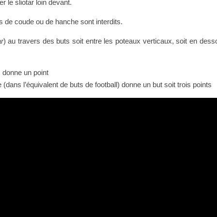
r le sliotar loin devant.
s de coude ou de hanche sont interdits.
ar
) au travers des buts soit entre les poteaux verticaux, soit en dess
 donne un point
dans l’équivalent de buts de football) donne un but soit trois points