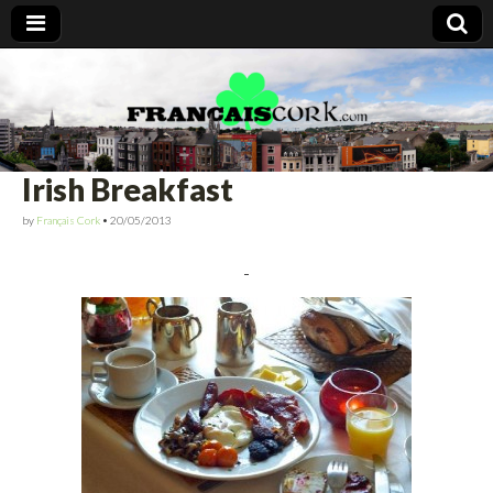
Francais Cork
Irish Breakfast
by
Français Cork
•
20/05/2013