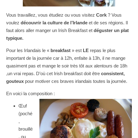
Vous travaillez, vous étudiez ou vous visitez
Cork
? Vous
voulez
découvrir la culture de l’Irlande
et de ses régions. Il
faut alors aller manger un Irish Breakfast et
déguster un plat
typique.
Pour les Irlandais le «
breakfast
» est
LE
repas le plus
important de la journée car à 12h, enfaite à 13h, il ne mange
quasiment pas et mange le soir très tôt aux alentours de 18h
,un vrai repas. D’où cet Irish breakfast doit être
consistent,
gouteux
pour motiver ces braves irlandais toutes la journée.
En voici la composition :
Œuf
(poché
,
brouillé
, ou