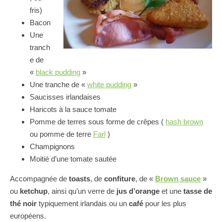
fris)
Bacon
Une
tranch
e de
«
black pudding
»
Une tranche de «
white pudding
»
Saucisses irlandaises
Haricots à la sauce tomate
Pomme de terres sous forme de crêpes (
hash brown
ou pomme de terre
Farl
)
Champignons
Moitié d’une tomate sautée
Accompagnée de
toasts
, de
confiture
, de «
Brown sauce
»
ou
ketchup
, ainsi qu’un verre de
jus d’orange
et une
tasse de
thé noir
typiquement irlandais ou un
café
pour les plus
européens.