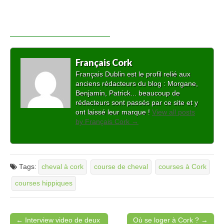
Français Cork
Français Dublin est le profil relié aux
anciens rédacteurs du blog : Morgane,
Benjamin, Patrick... beaucoup de
rédacteurs sont passés par ce site et y
ont laissé leur marque !
View all posts
by Français Cork
→
Tags:
cheval à cork
course de cheval
courses à Cork
courses hippiques
← Interview video de deux
Où se loger à Cork ? →