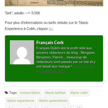
Tarif : adulte —> 9,50€
Pour plus d’informations ou tarifs réduits sur le Titanic
Experience à Cobh, cliquez
ici
.
Français Cork
Français Dublin est le profil relié aux
anciens rédacteurs du blog : Morgane,
Benjamin, Patrick... beaucoup de
rédacteurs sont passés par ce site et y
ont laissé leur marque !
View all posts
by Français Cork
→
Tags:
musee titanic
titanic belfast
titanic cobh
titanic experience
titanic queenstown