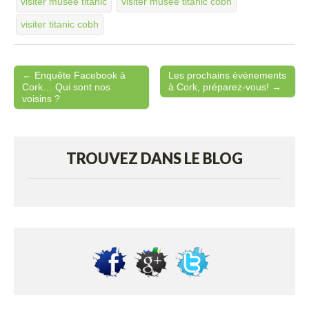
visiter musee titanic
visiter musee titanic cobh
visiter titanic cobh
← Enquête Facebook à
Les prochains évènements
Post navigation
Cork… Qui sont nos
à Cork, préparez-vous! →
voisins ?
TROUVEZ DANS LE BLOG