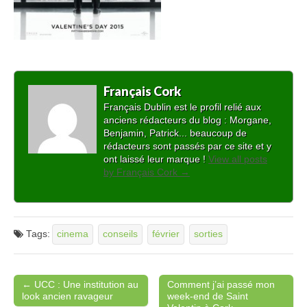
Français Cork
Français Dublin est le profil relié aux
anciens rédacteurs du blog : Morgane,
Benjamin, Patrick... beaucoup de
rédacteurs sont passés par ce site et y
ont laissé leur marque !
View all posts
by Français Cork
→
Tags:
cinema
conseils
février
sorties
← UCC : Une institution au
Comment j’ai passé mon
Post navigation
look ancien ravageur
week-end de Saint