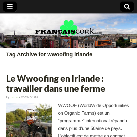
Francais Cork
Tag Archive for wwoofing irlande
Le Wwoofing en Irlande :
travailler dans une ferme
by
Justin
•
05/02/2014
WWOOF (WorldWide Opportunities
on Organic Farms) est un
“programme” international répandu
dans plus d’une 50aine de pays.
L’objectif est de mettre en contact